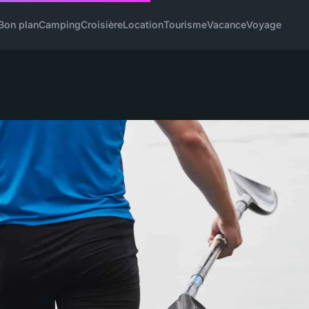
Bon plan
Camping
Croisière
Location
Tourisme
Vacance
Voyage