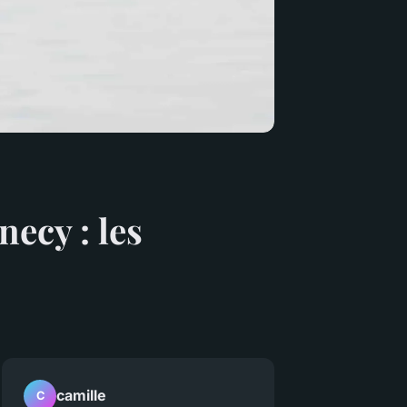
necy : les
camille
C