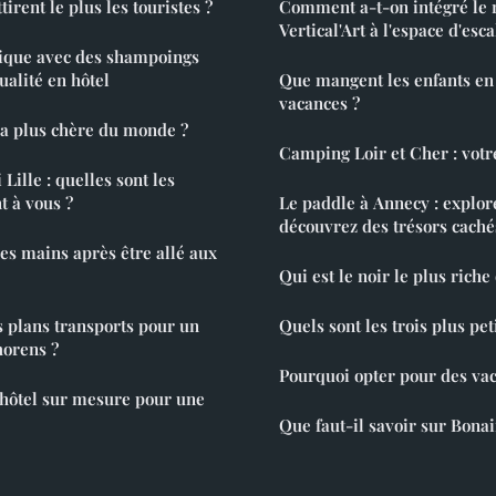
tirent le plus les touristes ?
Comment a-t-on intégré le 
Vertical'Art à l'espace d'esc
ique avec des shampoings
ualité en hôtel
Que mangent les enfants en
vacances ?
 la plus chère du monde ?
Camping Loir et Cher : votr
Lille : quelles sont les
t à vous ?
Le paddle à Annecy : explore
découvrez des trésors caché
les mains après être allé aux
Qui est le noir le plus rich
s plans transports pour un
Quels sont les trois plus pe
horens ?
Pourquoi opter pour des va
hôtel sur mesure pour une
Que faut-il savoir sur Bonai