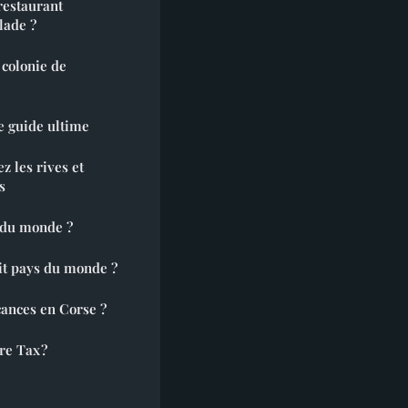
restaurant
alade ?
 colonie de
e guide ultime
z les rives et
s
e du monde ?
tit pays du monde ?
cances en Corse ?
re Tax ?