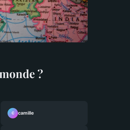
u monde ?
camille
C