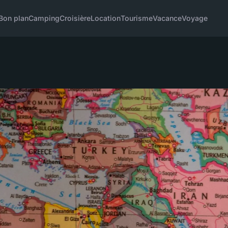
Bon plan
Camping
Croisière
Location
Tourisme
Vacance
Voyage