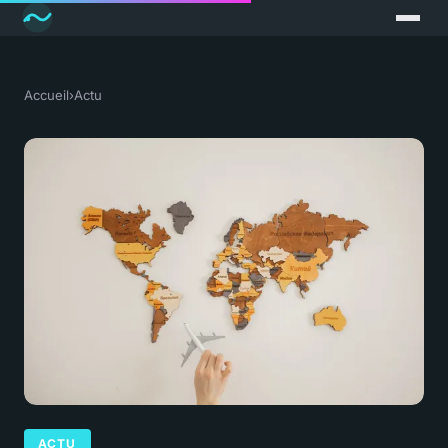
Accueil
›
Actu
ACTU