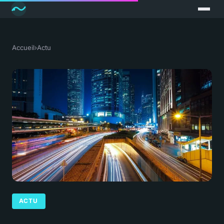
Accueil
›
Actu
ACTU