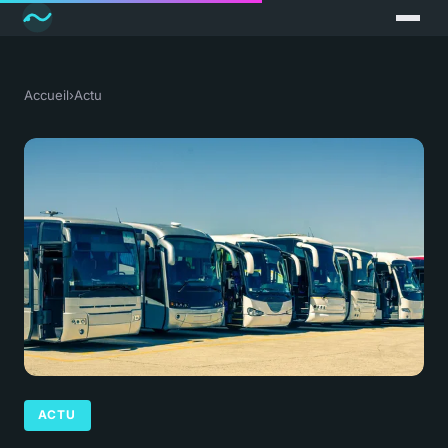
Accueil
›
Actu
ACTU