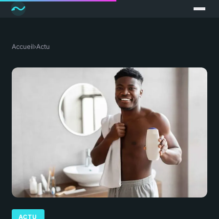
Accueil
›
Actu
ACTU